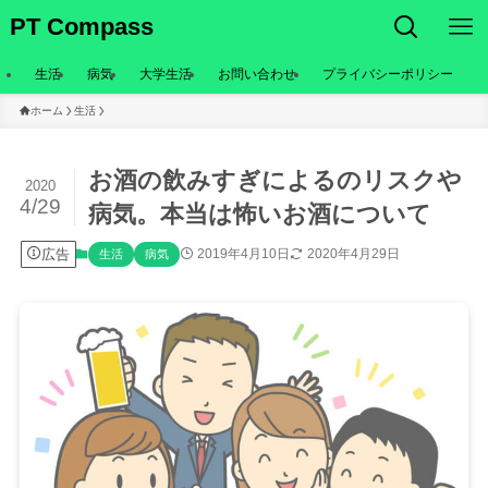
PT Compass
生活
病気
大学生活
お問い合わせ
プライバシーポリシー
ホーム
生活
お酒の飲みすぎによるのリスクや
2020
4/29
病気。本当は怖いお酒について
広告
2019年4月10日
2020年4月29日
生活
病気