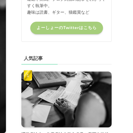
すく執筆中。
趣味は読書、ギター、猫鑑賞など
よーしょーのTwitterはこちら
人気記事