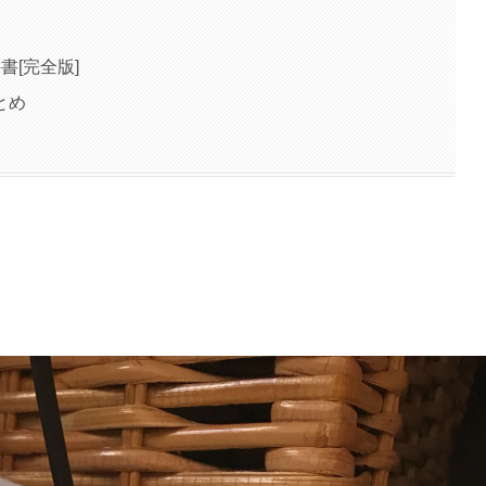
科書[完全版]
とめ