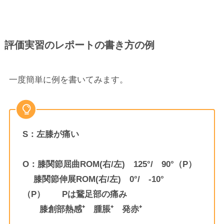
評価実習のレポートの書き方の例
一度簡単に例を書いてみます。
S：左膝が痛い
O：膝関節屈曲ROM(右/左) 125°/ 90°（P）
膝関節伸展ROM(右/左) 0°/ -10°
（P） Pは鵞足部の痛み
膝創部熱感⁺ 腫脹⁺ 発赤⁺